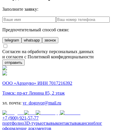
Заполните заявку:
Предпочтительный способ связи:
telegram
whatsapp
звонок
Согласен на обработку персональных данных
и согласен с Политикой конфиденциальности
отправить
ООО «Архнуво» ИНН 7017216392
Томск: пр-кт Ленина 85, 2 этаж
эл. почта:
vr_dogovor@mail.ru
+7 (900) 921-57-77
портфолио
3D-туры
отзывы
контакты
вакансии
блог
оформление документов