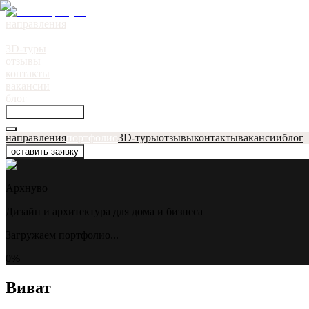
направления
портфолио
●
3D-туры
отзывы
контакты
вакансии
блог
оставить заявку
направления
портфолио
3D-туры
отзывы
контакты
вакансии
блог
оставить заявку
Архнуво
Дизайн и архитектура для дома и бизнеса
Загружаем портфолио...
0
%
Виват