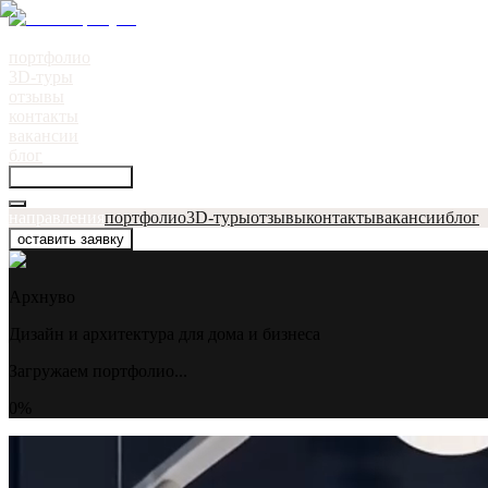
направления
●
портфолио
3D-туры
отзывы
контакты
вакансии
блог
оставить заявку
направления
портфолио
3D-туры
отзывы
контакты
вакансии
блог
оставить заявку
Архнуво
Дизайн и архитектура для дома и бизнеса
Загружаем портфолио...
0
%