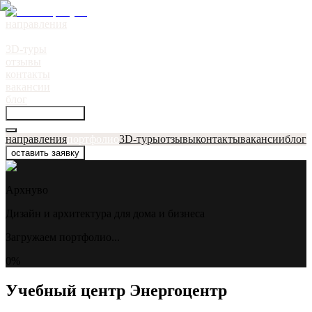
направления
портфолио
●
3D-туры
отзывы
контакты
вакансии
блог
оставить заявку
направления
портфолио
3D-туры
отзывы
контакты
вакансии
блог
оставить заявку
Архнуво
Дизайн и архитектура для дома и бизнеса
Загружаем портфолио...
0
%
Учебный центр Энергоцентр