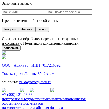
Заполните заявку:
Предпочтительный способ связи:
telegram
whatsapp
звонок
Согласен на обработку персональных данных
и согласен с Политикой конфиденциальности
отправить
ООО «Архнуво» ИНН 7017216392
Томск: пр-кт Ленина 85, 2 этаж
эл. почта:
vr_dogovor@mail.ru
+7 (900) 921-57-77
портфолио
3D-туры
отзывы
контакты
вакансии
блог
оформление документов
на строительство
дизайн для бизнеса