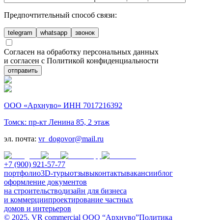
Предпочтительный способ связи:
telegram
whatsapp
звонок
Согласен на обработку персональных данных
и согласен с Политикой конфиденциальности
отправить
ООО «Архнуво» ИНН 7017216392
Томск: пр-кт Ленина 85, 2 этаж
эл. почта:
vr_dogovor@mail.ru
+7 (900) 921-57-77
портфолио
3D-туры
отзывы
контакты
вакансии
блог
оформление документов
на строительство
дизайн для бизнеса
и коммерции
проектирование частных
домов и интерьеров
© 2025. VR commercial ООО “Архнуво”
Политика