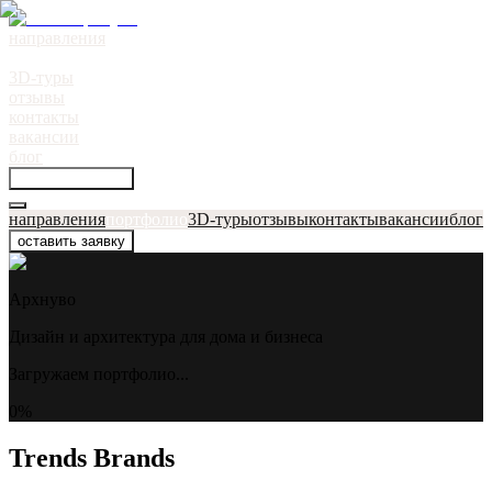
направления
портфолио
●
3D-туры
отзывы
контакты
вакансии
блог
оставить заявку
направления
портфолио
3D-туры
отзывы
контакты
вакансии
блог
оставить заявку
Архнуво
Дизайн и архитектура для дома и бизнеса
Загружаем портфолио...
0
%
Trends Brands