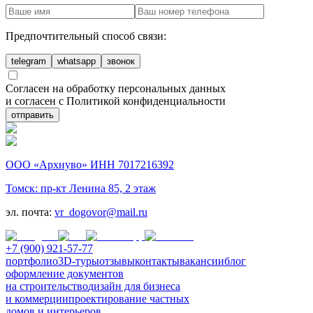
Предпочтительный способ связи:
telegram
whatsapp
звонок
Согласен на обработку персональных данных
и согласен с Политикой конфиденциальности
отправить
ООО «Архнуво» ИНН 7017216392
Томск: пр-кт Ленина 85, 2 этаж
эл. почта:
vr_dogovor@mail.ru
+7 (900) 921-57-77
портфолио
3D-туры
отзывы
контакты
вакансии
блог
оформление документов
на строительство
дизайн для бизнеса
и коммерции
проектирование частных
домов и интерьеров