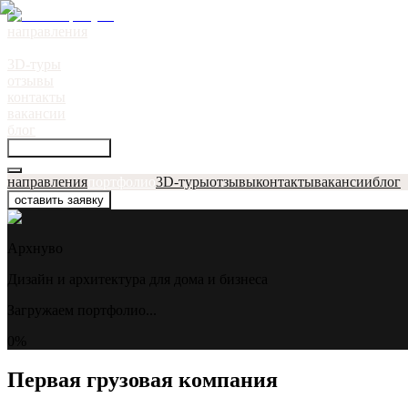
направления
портфолио
●
3D-туры
отзывы
контакты
вакансии
блог
оставить заявку
направления
портфолио
3D-туры
отзывы
контакты
вакансии
блог
оставить заявку
Архнуво
Дизайн и архитектура для дома и бизнеса
Загружаем портфолио...
0
%
Первая грузовая компания