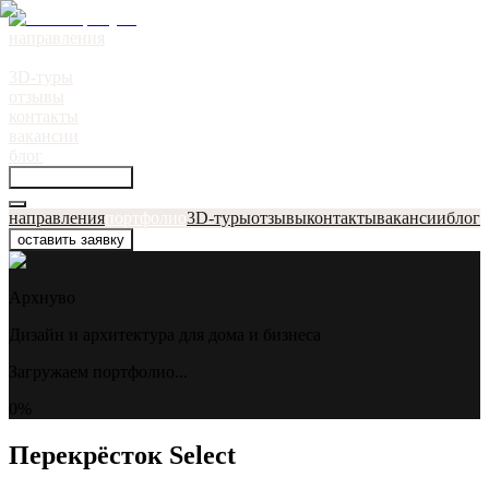
направления
портфолио
●
3D-туры
отзывы
контакты
вакансии
блог
оставить заявку
направления
портфолио
3D-туры
отзывы
контакты
вакансии
блог
оставить заявку
Архнуво
Дизайн и архитектура для дома и бизнеса
Загружаем портфолио...
0
%
Перекрёсток Select