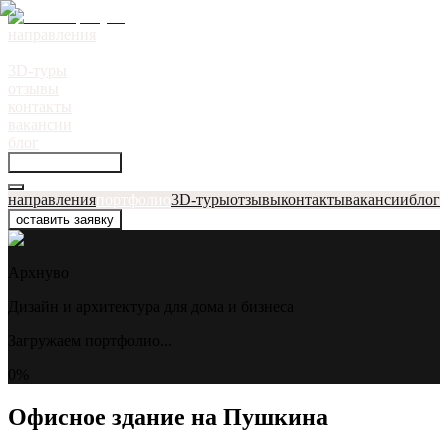
направления
портфолио
●
3D-туры
отзывы
контакты
вакансии
блог
оставить заявку
направления
портфолио
3D-туры
отзывы
контакты
вакансии
блог
оставить заявку
Архнуво
Дизайн и архитектура для дома и бизнеса
Загружаем портфолио...
0
%
Офисное здание на Пушкина