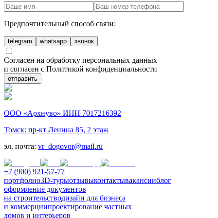
Предпочтительный способ связи:
telegram
whatsapp
звонок
Согласен на обработку персональных данных
и согласен с Политикой конфиденциальности
отправить
ООО «Архнуво» ИНН 7017216392
Томск: пр-кт Ленина 85, 2 этаж
эл. почта:
vr_dogovor@mail.ru
+7 (900) 921-57-77
портфолио
3D-туры
отзывы
контакты
вакансии
блог
оформление документов
на строительство
дизайн для бизнеса
и коммерции
проектирование частных
домов и интерьеров