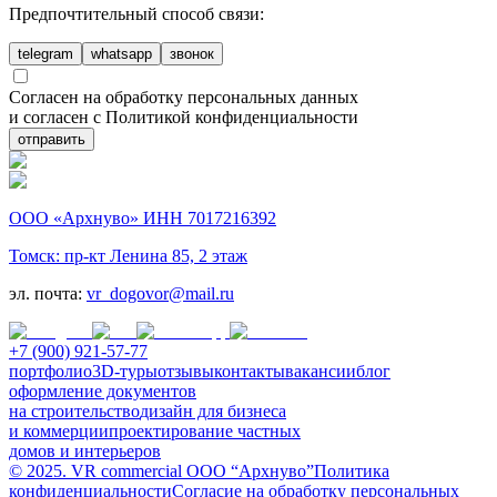
Предпочтительный способ связи:
telegram
whatsapp
звонок
Согласен на обработку персональных данных
и согласен с Политикой конфиденциальности
отправить
ООО «Архнуво» ИНН 7017216392
Томск: пр-кт Ленина 85, 2 этаж
эл. почта:
vr_dogovor@mail.ru
+7 (900) 921-57-77
портфолио
3D-туры
отзывы
контакты
вакансии
блог
оформление документов
на строительство
дизайн для бизнеса
и коммерции
проектирование частных
домов и интерьеров
© 2025. VR commercial ООО “Архнуво”
Политика
конфиденциальности
Согласие на обработку персональных