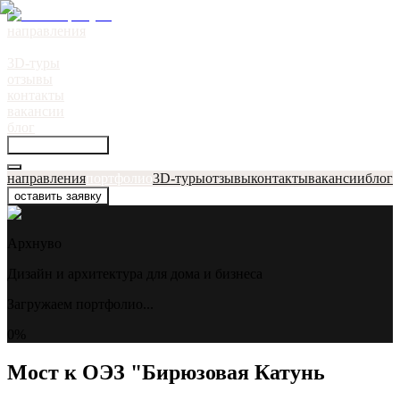
направления
портфолио
●
3D-туры
отзывы
контакты
вакансии
блог
оставить заявку
направления
портфолио
3D-туры
отзывы
контакты
вакансии
блог
оставить заявку
Архнуво
Дизайн и архитектура для дома и бизнеса
Загружаем портфолио...
0
%
Мост к ОЭЗ "Бирюзовая Катунь