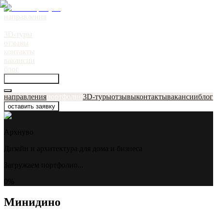
направления
портфолио
●
3D-туры
отзывы
контакты
вакансии
блог
оставить заявку
направления
портфолио
3D-туры
отзывы
контакты
вакансии
блог
оставить заявку
Архнуво
Дизайн и архитектура для дома и бизнеса
Загружаем портфолио...
0
%
Минидино