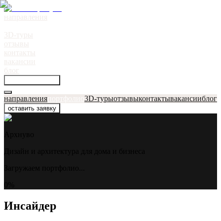
направления
портфолио
●
3D-туры
отзывы
контакты
вакансии
блог
оставить заявку
направления
портфолио
3D-туры
отзывы
контакты
вакансии
блог
оставить заявку
Архнуво
Дизайн и архитектура для дома и бизнеса
Загружаем портфолио...
0
%
Инсайдер