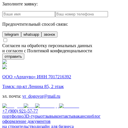
Заполните заявку:
Предпочтительный способ связи:
telegram
whatsapp
звонок
Согласен на обработку персональных данных
и согласен с Политикой конфиденциальности
отправить
ООО «Архнуво» ИНН 7017216392
Томск: пр-кт Ленина 85, 2 этаж
эл. почта:
vr_dogovor@mail.ru
+7 (900) 921-57-77
портфолио
3D-туры
отзывы
контакты
вакансии
блог
оформление документов
на строительство
дизайн для бизнеса