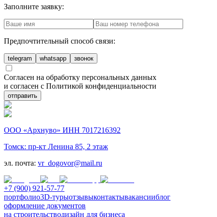
Заполните заявку:
Предпочтительный способ связи:
telegram
whatsapp
звонок
Согласен на обработку персональных данных
и согласен с Политикой конфиденциальности
отправить
ООО «Архнуво» ИНН 7017216392
Томск: пр-кт Ленина 85, 2 этаж
эл. почта:
vr_dogovor@mail.ru
+7 (900) 921-57-77
портфолио
3D-туры
отзывы
контакты
вакансии
блог
оформление документов
на строительство
дизайн для бизнеса