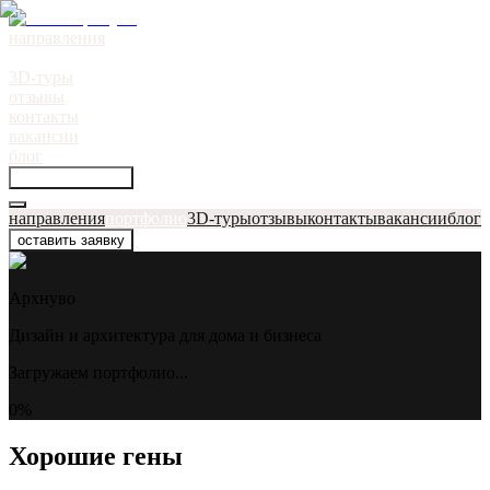
направления
портфолио
●
3D-туры
отзывы
контакты
вакансии
блог
оставить заявку
направления
портфолио
3D-туры
отзывы
контакты
вакансии
блог
оставить заявку
Архнуво
Дизайн и архитектура для дома и бизнеса
Загружаем портфолио...
0
%
Хорошие гены