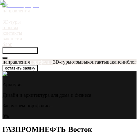
направления
портфолио
●
3D-туры
отзывы
контакты
вакансии
блог
оставить заявку
направления
портфолио
3D-туры
отзывы
контакты
вакансии
блог
оставить заявку
Архнуво
Дизайн и архитектура для дома и бизнеса
Загружаем портфолио...
0
%
ГАЗПРОМНЕФТЬ-Восток