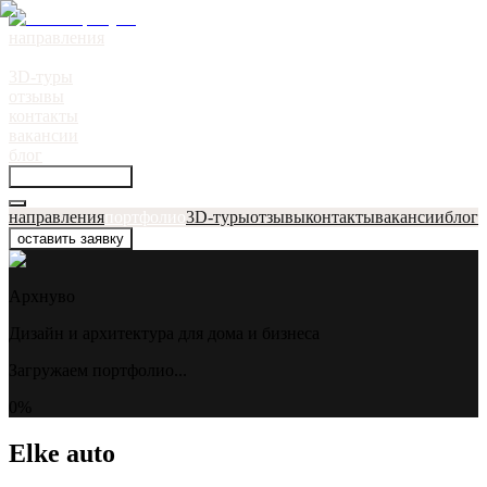
направления
портфолио
●
3D-туры
отзывы
контакты
вакансии
блог
оставить заявку
направления
портфолио
3D-туры
отзывы
контакты
вакансии
блог
оставить заявку
Архнуво
Дизайн и архитектура для дома и бизнеса
Загружаем портфолио...
0
%
Elke auto