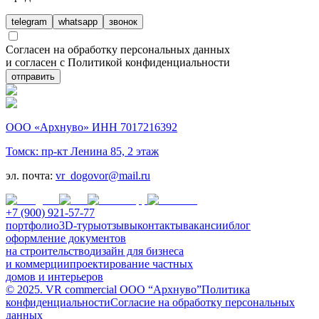
telegram
whatsapp
звонок
Согласен на обработку персональных данных
и согласен с Политикой конфиденциальности
отправить
ООО «Архнуво» ИНН 7017216392
Томск: пр-кт Ленина 85, 2 этаж
эл. почта:
vr_dogovor@mail.ru
+7 (900) 921-57-77
портфолио
3D-туры
отзывы
контакты
вакансии
блог
оформление документов
на строительство
дизайн для бизнеса
и коммерции
проектирование частных
домов и интерьеров
© 2025. VR commercial ООО “Архнуво”
Политика
конфиденциальности
Согласие на обработку персональных
данных