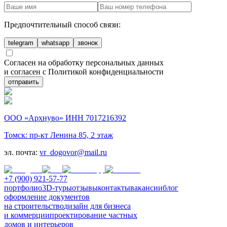
Предпочтительный способ связи:
telegram
whatsapp
звонок
Согласен на обработку персональных данных
и согласен с Политикой конфиденциальности
отправить
ООО «Архнуво» ИНН 7017216392
Томск: пр-кт Ленина 85, 2 этаж
эл. почта:
vr_dogovor@mail.ru
+7 (900) 921-57-77
портфолио
3D-туры
отзывы
контакты
вакансии
блог
оформление документов
на строительство
дизайн для бизнеса
и коммерции
проектирование частных
домов и интерьеров