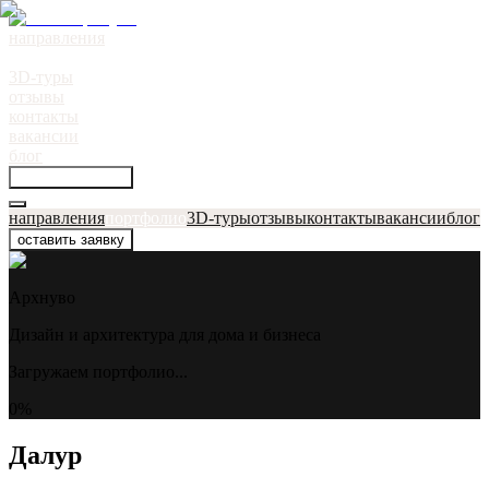
направления
портфолио
●
3D-туры
отзывы
контакты
вакансии
блог
оставить заявку
направления
портфолио
3D-туры
отзывы
контакты
вакансии
блог
оставить заявку
Архнуво
Дизайн и архитектура для дома и бизнеса
Загружаем портфолио...
0
%
Далур