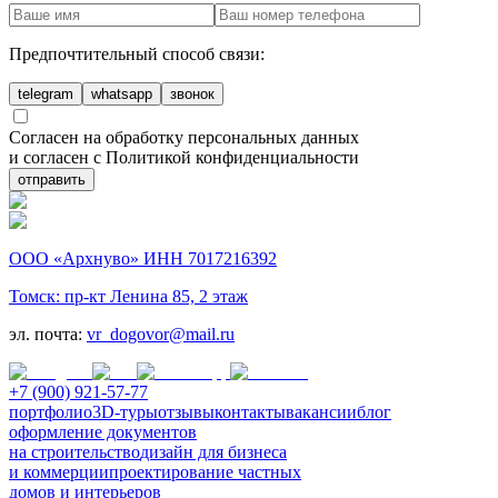
Предпочтительный способ связи:
telegram
whatsapp
звонок
Согласен на обработку персональных данных
и согласен с Политикой конфиденциальности
отправить
ООО «Архнуво» ИНН 7017216392
Томск: пр-кт Ленина 85, 2 этаж
эл. почта:
vr_dogovor@mail.ru
+7 (900) 921-57-77
портфолио
3D-туры
отзывы
контакты
вакансии
блог
оформление документов
на строительство
дизайн для бизнеса
и коммерции
проектирование частных
домов и интерьеров