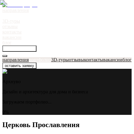
направления
портфолио
●
3D-туры
отзывы
контакты
вакансии
блог
оставить заявку
направления
портфолио
3D-туры
отзывы
контакты
вакансии
блог
оставить заявку
Архнуво
Дизайн и архитектура для дома и бизнеса
Загружаем портфолио...
0
%
Церковь Прославления